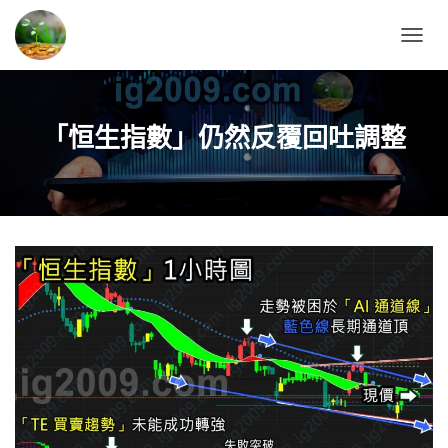
T
O
G
G
L
「恒生指數」仍然反覆回吐調整
E
N
A
V
I
G
A
T
I
O
N