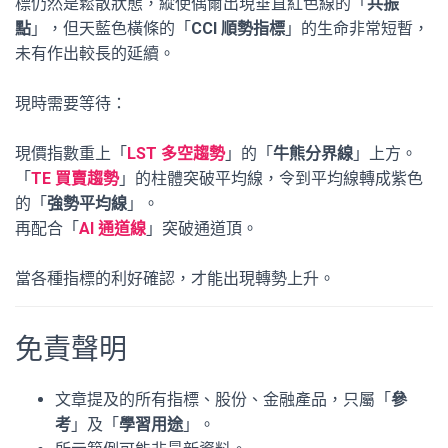
標仍然是鬆散狀態，縱使偶爾出現垂直紅色線的「
共振
點
」，但天藍色橫條的「
CCI 順勢指標
」的生命非常短暫，
未有作出較長的延續。
現時需要等待：
現價指數重上「
LST 多空趨勢
」的「
牛熊分界線
」上方。
「
TE 買賣趨勢
」的柱體突破平均線，令到平均線轉成紫色
的「
強勢平均線
」。
再配合「
AI 通道線
」突破通道頂。
當各種指標的利好確認，才能出現轉勢上升。
免責聲明
文章提及的所有指標、股份、金融產品，只屬「
參
考
」及「
學習用途
」。