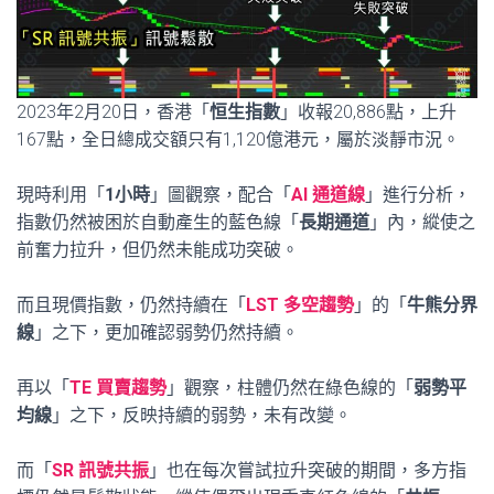
2023年2月20日，香港「
恒生指數
」收報20,886點，上升
167點，全日總成交額只有1,120億港元，屬於淡靜市況。
現時利用「
1小時
」圖觀察，配合「
AI 通道線
」進行分析，
指數仍然被困於自動產生的藍色線「
長期通道
」內，縱使之
前奮力拉升，但仍然未能成功突破。
而且現價指數，仍然持續在「
LST 多空趨勢
」的「
牛熊分界
線
」之下，更加確認弱勢仍然持續。
再以「
TE 買賣趨勢
」觀察，柱體仍然在綠色線的「
弱勢平
均線
」之下，反映持續的弱勢，未有改變。
而「
SR 訊號共振
」也在每次嘗試拉升突破的期間，多方指