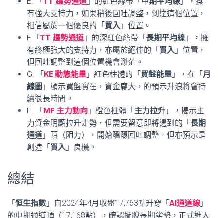
E. 「
TT 趨勢通道
」的紅色絲帶「
中期平均線
」，擁
有強大支持力，如果稍後回吐調整，到達這個位置，
相信屬於一個優良的「
買入
」位置。
F.「
TT 趨勢通道
」的深紅色絲帶「
長期平均線
」，擁
有終極強大的支持力，亦屬於絕佳的「
買入
」位置，
但回吐調整到這個位置機會渺茫。
G. 「
KE 動態能量
」紅色柱體的「
買盤能量
」，在「
月
線圖
」顯示買盤實在，資金龐大，的預示升浪將會持
續很長時間。
H. 「
MF 主力動向
」橙色柱體「
主力拉升
」，揭示主
力資金明顯拉升走勢，但需要留意即將遇到的「
長期
通道
」頂（阻力），開始醞釀回吐調整，但亦預示是
創造「
買入
」良機。
總結
「
恒生指數
」自2024年4月收盤17,763點升穿「
AI通道線
」
的中期通道頂（17,168點），確認擺脫長期劣勢，正式進入