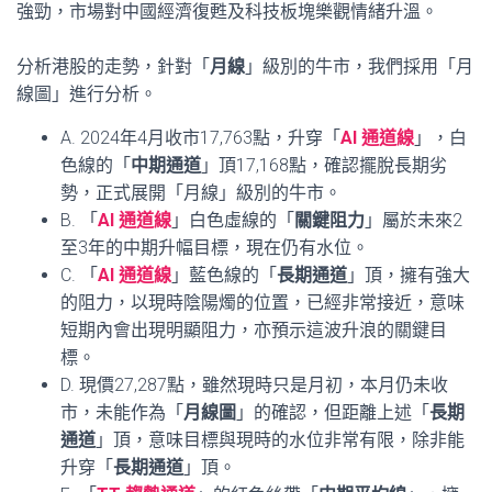
強勁，市場對中國經濟復甦及科技板塊樂觀情緒升溫。
分析港股的走勢，針對「
月線
」級別的牛市，我們採用「月
線圖」進行分析。
A. 2024年4月收市17,763點，升穿「
AI 通道線
」，白
色線的「
中期通道
」頂17,168點，確認擺脫長期劣
勢，正式展開「月線」級別的牛市。
B. 「
AI 通道線
」白色虛線的「
關鍵阻力
」屬於未來2
至3年的中期升幅目標，現在仍有水位。
C. 「
AI 通道線
」藍色線的「
長期通道
」頂，擁有強大
的阻力，以現時陰陽燭的位置，已經非常接近，意味
短期內會出現明顯阻力，亦預示這波升浪的關鍵目
標。
D. 現價27,287點，雖然現時只是月初，本月仍未收
市，未能作為「
月線圖
」的確認，但距離上述「
長期
通道
」頂，意味目標與現時的水位非常有限，除非能
升穿「
長期通道
」頂。