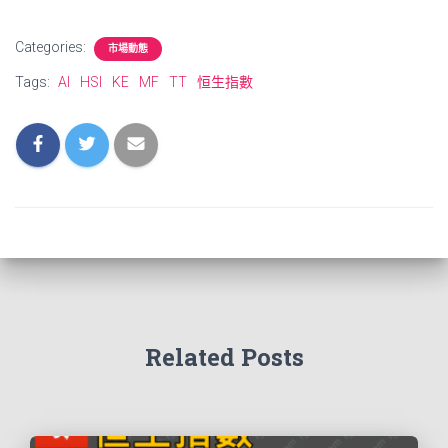
Categories:
市場動態
Tags:
AI
HSI
KE
MF
TT
恒生指數
Related Posts