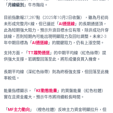
「
月線級別
」牛市階段。
目前指數報27,287點（2025年10月2日收盤），雖為月初尚
未形成完整月K線，但已逼近「
AI通道線
」的長期通道頂，
此為短期強大阻力，預示升浪目標水位有限，除非成功升穿
該線，否則短期內可能出現明顯阻力及回吐調整。未來2-3
年中期目標為「
AI通道線
」的關鍵阻力，仍有上漲空間。
支持方面，「
TT趨勢通道
」的中期平均線（紅色絲帶）提
供強大支撐，若調整回落至此，將形成優良買入機會。
長期平均線（深紅色絲帶）則為終極強支撐，但回落至此機
率較低。
能量指標顯示，「
KE動態能量
」的買盤能量（紅色柱體）
實在且資金龐大，預示牛市將持續較長時間。
「
MF主力動向
」（橙色柱體）反映主力資金明顯拉升，但