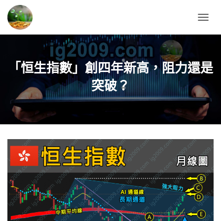
T
O
G
G
L
「恒生指數」創四年新高，阻力還是
E
N
突破？
A
V
I
G
A
T
I
O
N