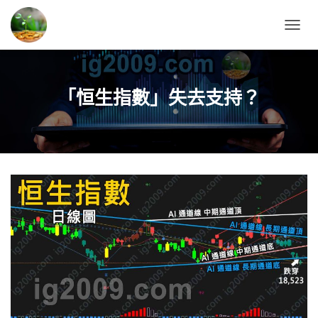
T
O
G
G
L
「恒生指數」失去支持？
E
N
A
V
I
G
A
T
I
O
N