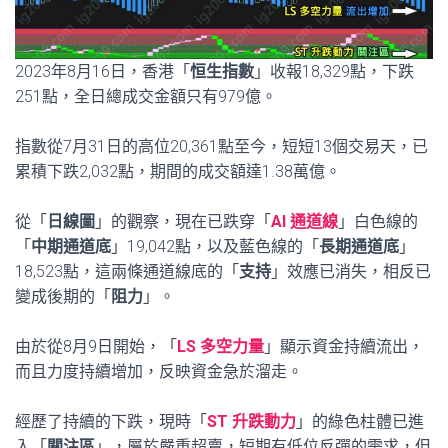
2023年8月16日，香港「
恒生指數
」收報18,329點，下跌
251點，全日總成交金額只有979億。
指數從7月31日的高位20,361點至今，短短13個交易天，已
累積下跌2,032點，期間的成交額達1.38萬億。
從「
日線圖
」的觀察，現在已跌穿「
AI 通道線
」白色線的
「
中期通道底
」19,042點，以及藍色線的「
長期通道底
」
18,523點，這兩條通道線底的「
支持
」效應已消失，相反已
變成後期的「
阻力
」。
由於從8月9日開始，「
LS 多空力量
」顯示資金持續流出，
而且力度持續增加，反映資金急於溜走。
經歷了持續的下跌，現時「
ST 升跌動力
」的綠色柱體已進
入「
關注區
」，屬於嚴重超賣，短期有低位反彈的需求，但