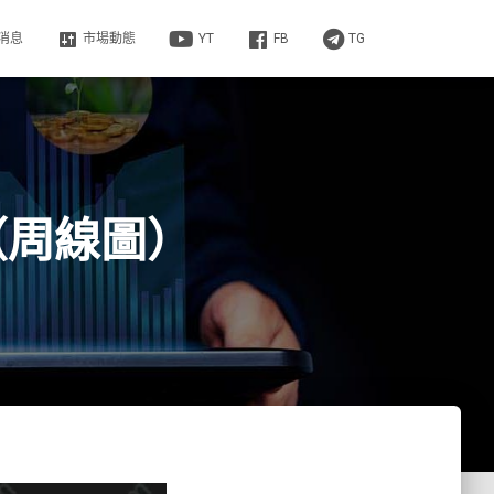
消息
市場動態
YT
FB
TG
（周線圖）