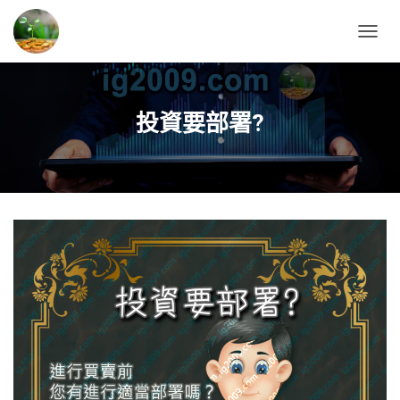
T
O
G
G
L
投資要部署?
E
N
A
V
I
G
A
T
I
O
N