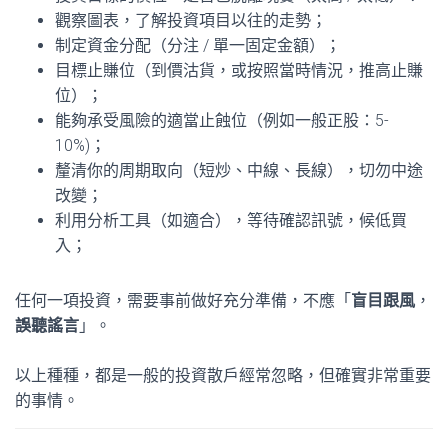
觀察圖表，了解投資項目以往的走勢；
制定資金分配（分注 / 單一固定金額）；
目標止賺位（到價沽貨，或按照當時情況，推高止賺
位）；
能夠承受風險的適當止蝕位（例如一般正股：5-
10%)；
釐清你的周期取向（短炒、中線、長線），切勿中途
改變；
利用分析工具（如適合），等待確認訊號，候低買
入；
任何一項投資，需要事前做好充分準備，不應「
盲目跟風
，
誤聽謠言
」。
以上種種，都是一般的投資散戶經常忽略，但確實非常重要
的事情。