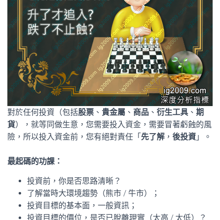
對於任何投資（包括
股票
、
貴金屬
、
商品
、
衍生工具
、
期
貨
），就等同做生意，您需要投入資金，需要冒著虧蝕的風
險，所以投入資金前，您有絕對責任「
先了解
，
後投資
」。
最起碼的功課：
投資前，你是否思路清晰？
了解當時大環境趨勢（熊市 / 牛市）；
投資目標的基本面，一般資訊；
投資目標的價位，是否已脫離現實（太高 / 太低）？