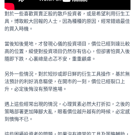
對於一些喜歡買賣正股的散戶投資者，或是希望利用衍生工
具，博取較大回報的人士，因為種種的原因，經常錯過最佳
的買入時機。
當後知後覺地，才發現心儀的投資項目，價位已經到達比較
高的位置，縱使對投資項目仍然存有信心，但卻害怕買入後
隨即下跌，心裏總是忐忑不安，重重顧慮。
另外一些情況，對於短炒或即日鮮的衍生工具操作，基於無
法預計的利好消息驅使，在開市的一刻，價位已經裂口上
升，必定後悔沒有預早進場。
遇上這些經常出現的情況，心理質素必然大打折扣，之後的
策略部署更加陣腳大亂，眼看價位越升越有的時候，必定感
到懊悔不已。
這些困擾投資者的問題，如果沒有適當的工具及策略輔助，