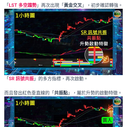
「
LST 多空趨勢
」再次出現「
黃金交叉
」，初步確認轉強。
「
SR 訊號共振
」的多方指標，再次啟動。
而且發出紅色垂直線的「
共振點
」，屬於升勢的啟動特徵。