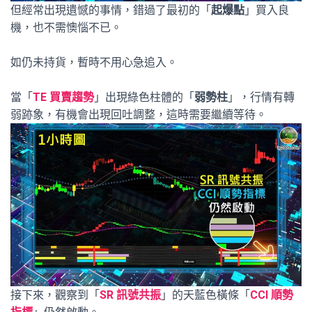
但經常出現遺憾的事情，錯過了最初的「
起爆點
」買入良
機，也不需懊惱不已。
如仍未持貨，暫時不用心急追入。
當「
TE 買賣趨勢
」出現綠色柱體的「
弱勢柱
」，行情有轉
弱跡象，有機會出現回吐調整，這時需要繼續等待。
接下來，觀察到「
SR 訊號共振
」的天藍色橫條「
CCI 順勢