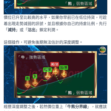
價位已升至比較高的水平，如果你早前已在低位持貨，可趁
着出現走勢減弱的訊號，並且根據你自己的持倉比例，先行
「
減持
」或「
沽出
」鎖定利潤。
這個操作，可避免後期無法估計的深度調整。
經歷深度調整之後，若然價位重上「
牛熊分界線
」，就應該