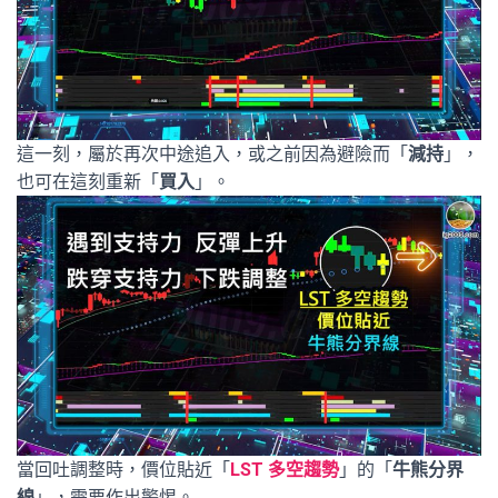
這一刻，屬於再次中途追入，或之前因為避險而「
減持
」，
也可在這刻重新「
買入
」。
當回吐調整時，價位貼近「
LST 多空趨勢
」的「
牛熊分界
線
」，需要作出警惕。