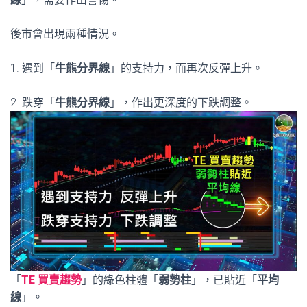
後市會出現兩種情況。
1. 遇到「
牛熊分界線
」的支持力，而再次反彈上升。
2. 跌穿「
牛熊分界線
」，作出更深度的下跌調整。
「
TE 買賣趨勢
」的綠色柱體「
弱勢柱
」，已貼近「
平均
線
」。