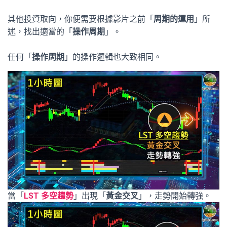
其他投資取向，你便需要根據影片之前「
周期的運用
」所
述，找出適當的「
操作周期
」。
任何「
操作周期
」的操作邏輯也大致相同。
當「
LST 多空趨勢
」出現「
黃金交叉
」，走勢開始轉強。