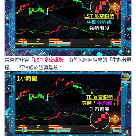
當價位升穿「
LST 多空趨勢
」由藍色圈圈組成的「
牛熊分界
線
」，行情處於強勢階段。