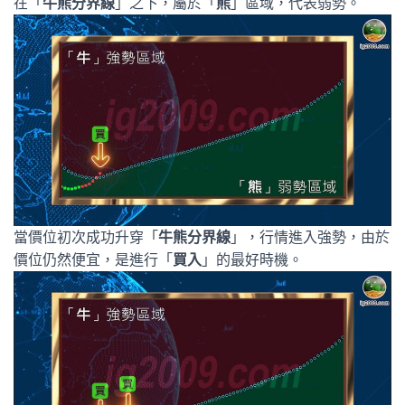
在「
牛熊分界線
」之下，屬於「
熊
」區域，代表弱勢。
當價位初次成功升穿「
牛熊分界線
」，行情進入強勢，由於
價位仍然便宜，是進行「
買入
」的最好時機。