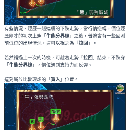
有些情況，經歷一趟連續的下跌走勢，當行情逆轉，價位經
歷剛才的初次上穿「
牛熊分界線
」之後，普遍會有一些回測
前低位的出現情況，這可以視之為「
拉回
」。
若然錯過上一次的時機，可趁着走勢「
拉回
」結束，不跌穿
「
牛熊分界線
」，價位遇到支持力而反彈。
這刻屬於比較理想的「
買入
」位置。