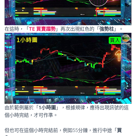
在這時，「
TE 買賣趨勢
」再次出現紅色的「
強勢柱
」。
由於範例屬於「
1小時圖
」，根據規律，應待出現訊號的這
個小時完結，才可作準。
但也可在這個小時完結前，例如55分鐘，進行中途「
買