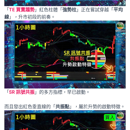
「
TE 買賣趨勢
」紅色柱體「
強勢柱
」正在嘗試穿越「
平均
線
」，升市初段的前奏。
「
SR 訊號共振
」的多方指標，早已啟動。
而且發出紅色垂直線的「
共振點
」，屬於升勢的啟動特徵。