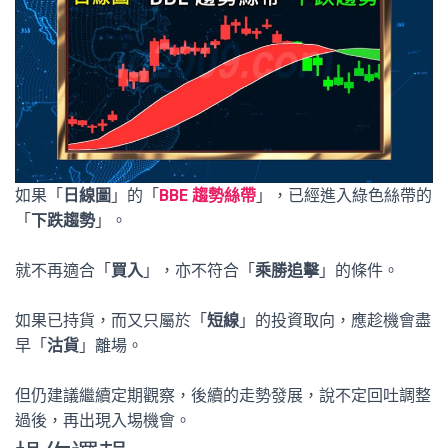
如果「
日線圖
」的「
BBE 趨勢絲帶
」，已經進入綠色絲帶的
「
下跌趨勢
」。
就不再適合「
買入
」，亦不符合「
乘勝追擊
」的條件。
如果已持貨，而又只屬於「
短線
」的投資取向，應趁機會盡
早「
沽貨
」離場。
但仍建議繼續定期觀察，後續的走勢發展，說不定回吐調整
過後，再出現入埸機會。