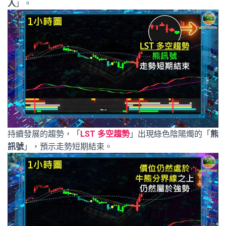
入
」。
持續發展的趨勢，「
LST 多空趨勢
」出現綠色陰陽燭的「
熊
訊號
」，預示走勢短期結束。