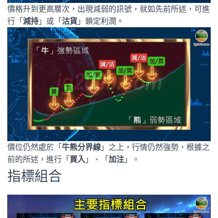
價格升到更高層次，出現減弱的訊號，就如先前所述，可進
行「
減持
」或「
沽貨
」鎖定利潤。
價位仍然處於「
牛熊分界線
」之上，行情仍然強勢，根據之
前的所述，進行「
買入
」、「
加注
」。
指標組合