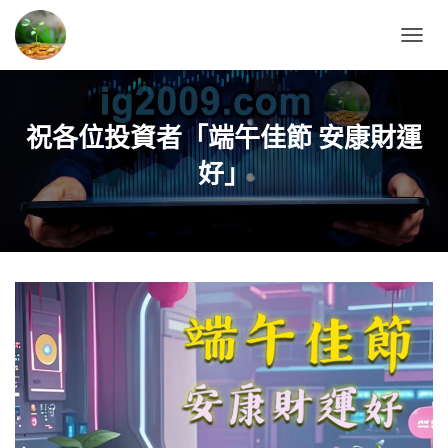
T
O
G
G
L
祝各位投資者「端午佳節 安康財運
E
N
好」
A
V
I
G
A
T
I
O
N