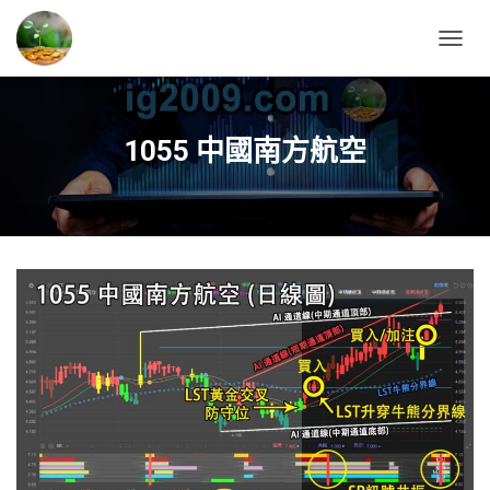
T
O
G
G
L
1055 中國南方航空
E
N
A
V
I
G
A
T
I
O
N