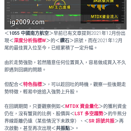
＜
1055 中國南方航空
＞早前已有文章提到2021年12月份出
現＜
深度分析指標W
＞的＜
鑽石
＞訊號，而在2021年12月
尾的最佳買入位至今，已經累積了一定升幅。
由於走勢強勁，若然隨意任何位置買入，容易做成買入不久
即遇到回調的問題。
但配合＜
特色指標
＞，可以趁回吐的時機，觀察一些後期走
勢特徵，輕易中途追入強勢上升股。
在回調期間，只要觀察例如＜
MTDX 資金量化
＞的獲利資金
仍在，沒有蟹貨的比例、股價與＜
LST 多空趨勢
＞的牛熊分
界線距離仍遠（某些情況下未跌穿）、＜
SR 訊號共振
＞再
次啟動，甚至再次出現＜
共振點
＞。