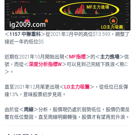
＜
1157 中聯重科
＞從2021年2月中的高位$13.593，調整了
接近一年的低位$5
近期在2021年10月開始出現＜
MF指標
＞的＜
主力進場
＞信
號，而從＜
深度分析指標W
＞可以見到己完結下跌浪＜熊C
＞。
直至2021年12月尾更出現＜
LO主力吸籌
＞，從低位已反彈
達13%，意味股票初步見底。
由於從＜
周線
＞分析，股價現仍處於弱勢低位，股價仍需反
覆在低位整固，直至周線明顯轉強，股價才有望再剪升浪。