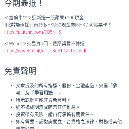
今期最抵！
＜富途牛牛＞迎新送一股蘋果+200現金！
用邀請link註冊再拎多HKD50現金券同HKD50股票卡！
https://j.futunn.com/005NH5
＜Webull＞交易真0佣，豐厚獎賞不停送！
https://a.webull.hk/qPLb3a51lGdJzOuqdf
免責聲明
文章提及的所有指標、股份、金融產品，只屬「
參
考
」及「
學習用途
」。
所示範例可能非最新資料。
絕不構成明示或暗示任何推薦。
投資帶有風險，請自行承擔有關責任。
如有需要，請徵詢獨立、合資格之法律、財務或其他
專業顧問。