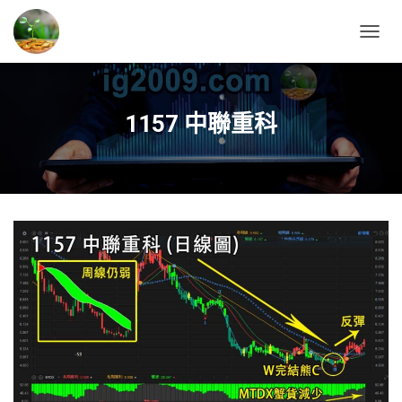
T
O
G
G
L
1157 中聯重科
E
N
A
V
I
G
A
T
I
O
N