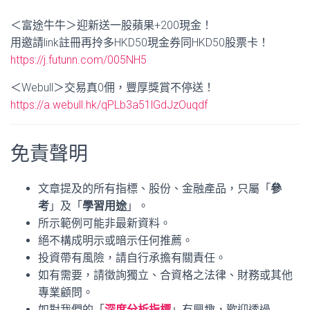
＜富途牛牛＞迎新送一股蘋果+200現金！
用邀請link註冊再拎多HKD50現金券同HKD50股票卡！
https://j.futunn.com/005NH5
＜Webull＞交易真0佣，豐厚獎賞不停送！
https://a.webull.hk/qPLb3a51lGdJzOuqdf
免責聲明
文章提及的所有指標、股份、金融產品，只屬「
參
考
」及「
學習用途
」。
所示範例可能非最新資料。
絕不構成明示或暗示任何推薦。
投資帶有風險，請自行承擔有關責任。
如有需要，請徵詢獨立、合資格之法律、財務或其他
專業顧問。
如對我們的「
深度分析指標
」有興趣，歡迎透過