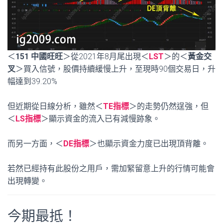
＜
151 中國旺旺
＞從2021年8月尾出現＜
LST
＞的＜
黃金交
叉
＞買入信號，股價持續緩慢上升，至現時90個交易日，升
幅達到39.20%
但近期從日線分析，雖然＜
TE指標
＞的走勢仍然逞強，但
＜
LS指標
＞顯示資金的流入已有減慢跡象。
而另一方面，＜
DE指標
＞也顯示資金力度已出現頂背離。
若然已經持有此股份之用戶，需加緊留意上升的行情可能會
出現轉變。
今期最抵！