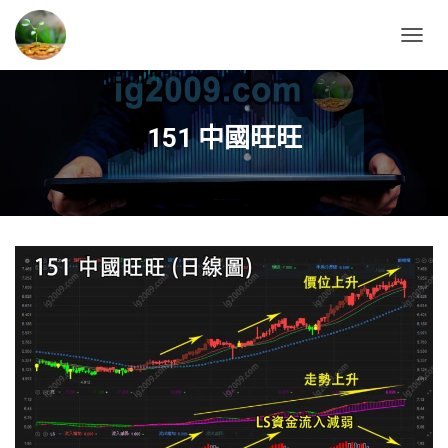
T
O
G
G
L
151 中國旺旺
E
N
A
V
I
G
A
T
I
O
N