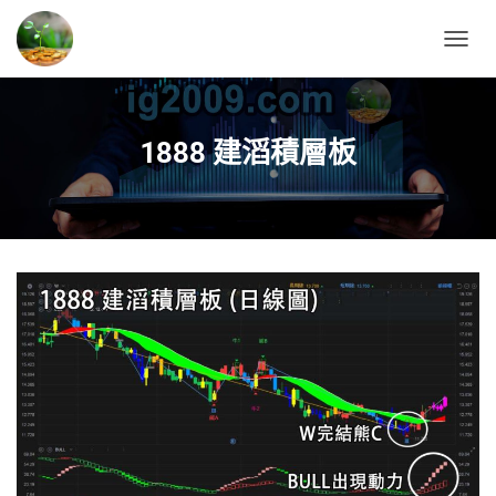
T
O
G
G
L
1888 建滔積層板
E
N
A
V
I
G
A
T
I
O
N