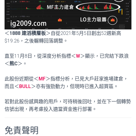
＜
1888 建滔積層板
＞自從2021年5月5日創出52週新高
$19.26，之後輾轉回落調整。
直至11月8日，從深度分析指標＜
W
＞顯示，已完結下跌浪
＜
熊C
＞。
此股份近期從＜
MF
＞指標分析，已見大戶莊家進場建倉，
而且＜
BULL
＞亦有強勁動力，但現時已進入超買區。
若對此股份感興趣的用戶，可待稍後回吐，並在下一個轉勢
信號出現，再考慮投入適當資金進行部署。
免責聲明