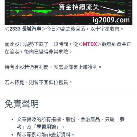
＜
2333 長城汽車
＞今日沖高之後回落，以十字星收市。
而此股已弱勢下跌了一段時間，從＜
MTDX
＞觀察到資金正
在流走，後向已變得非常危險。
持有此股若仍有利閏，就需要部署止賺獲利。
若未持筧，則暫不宜低位撈貨。
免責聲明
文章提及的所有指標、股份、金融產品，只屬「
參
考
」及「
學習用途
」。
所示範例可能非最新資料。