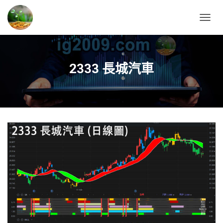
T
O
G
G
L
2333 長城汽車
E
N
A
V
I
G
A
T
I
O
N