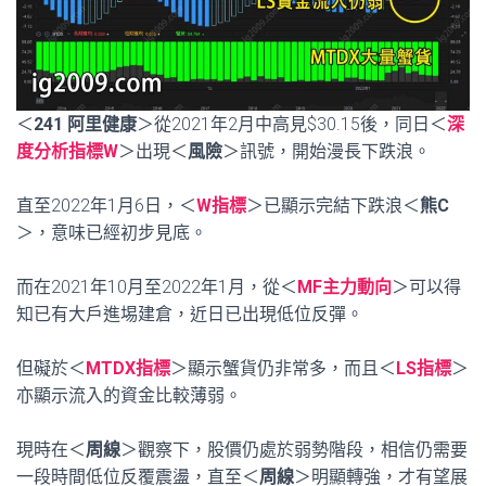
＜
241 阿里健康
＞從2021年2月中高見$30.15後，同日＜
深
度分析指標W
＞出現＜
風險
＞訊號，開始漫長下跌浪。
直至2022年1月6日，＜
W指標
＞已顯示完結下跌浪＜
熊C
＞，意味已經初步見底。
而在2021年10月至2022年1月，從＜
MF主力動向
＞可以得
知已有大戶進埸建倉，近日已出現低位反彈。
但礙於＜
MTDX指標
＞顯示蟹貨仍非常多，而且＜
LS指標
＞
亦顯示流入的資金比較薄弱。
現時在＜
周線
＞觀察下，股價仍處於弱勢階段，相信仍需要
一段時間低位反覆震盪，直至＜
周線
＞明顯轉強，才有望展