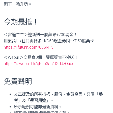
開下一輪升勢。
今期最抵！
＜富途牛牛＞迎新送一股蘋果+200現金！
用邀請link註冊再拎多HKD50現金券同HKD50股票卡！
https://j.futunn.com/005NH5
＜Webull＞交易真0佣，豐厚獎賞不停送！
https://a.webull.hk/qPLb3a51lGdJzOuqdf
免責聲明
文章提及的所有指標、股份、金融產品，只屬「
參
考
」及「
學習用途
」。
所示範例可能非最新資料。