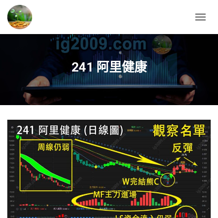
T
O
G
G
L
241 阿里健康
E
N
A
V
I
G
A
T
I
O
N