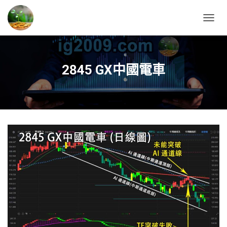
T
O
G
G
L
2845 GX中國電車
E
N
A
V
I
G
A
T
I
O
N