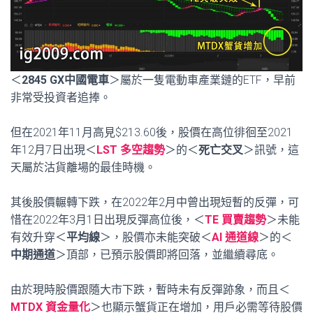
＜
2845 GX中國電車
＞屬於一隻電動車產業鏈的ETF，早前
非常受投資者追捧。
但在2021年11月高見$213.60後，股價在高位徘徊至2021
年12月7日出現＜
LST 多空趨勢
＞的＜
死亡交叉
＞訊號，這
天屬於沽貨離場的最佳時機。
其後股價輾轉下跌，在2022年2月中曾出現短暫的反彈，可
惜在2022年3月1日出現反彈高位後，＜
TE 買賣趨勢
＞未能
有效升穿＜
平均線
＞，股價亦未能突破＜
AI 通道線
＞的＜
中期通道
＞頂部，已預示股價即將回落，並繼續尋底。
由於現時股價跟隨大市下跌，暫時未有反彈跡象，而且＜
MTDX 資金量化
＞也顯示蟹貨正在增加，用戶必需等待股價