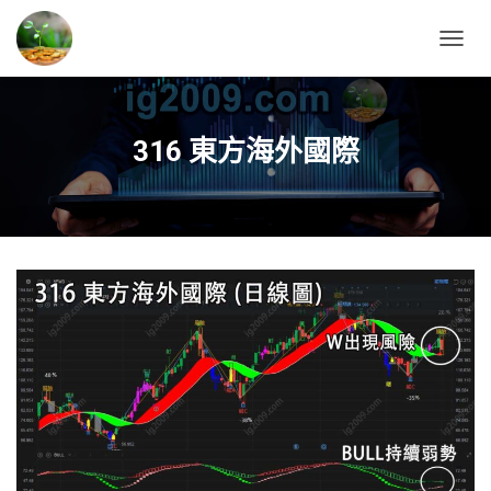
T
O
G
G
L
316 東方海外國際
E
N
A
V
I
G
A
T
I
O
N