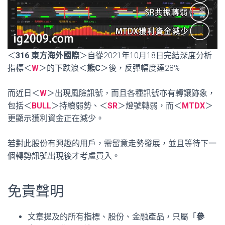
＜
316 東方海外國際
＞自從2021年10月18日完結深度分析
指標＜
W
＞的下跌浪＜
熊C
＞後，反彈幅度達28%
而近日＜
W
＞出現風險訊號，而且各種訊號亦有轉讓跡象，
包括＜
BULL
＞持續弱勢、＜
SR
＞燈號轉弱，而＜
MTDX
＞
更顯示獲利資金正在減少。
若對此股份有興趣的用戶，需留意走勢發展，並且等待下一
個轉勢訊號出現後才考慮買入。
免責聲明
文章提及的所有指標、股份、金融產品，只屬「
參