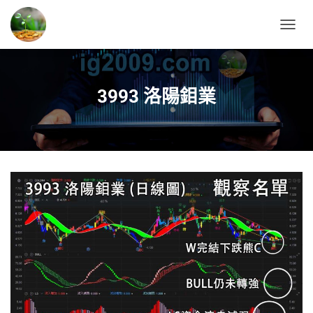
T
O
G
G
L
3993 洛陽鉬業
E
N
A
V
I
G
A
T
I
O
N