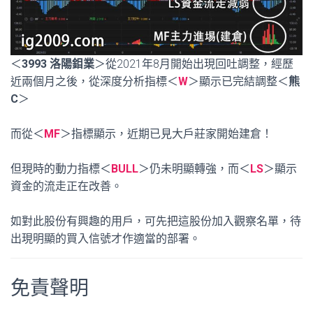
＜
3993 洛陽鉬業
＞從2021年8月開始出現回吐調整，經歷
近兩個月之後，從深度分析指標＜
W
＞顯示已完結調整＜
熊
C
＞
而從＜
MF
＞指標顯示，近期已見大戶莊家開始建倉！
但現時的動力指標＜
BULL
＞仍未明顯轉強，而＜
LS
＞顯示
資金的流走正在改善。
如對此股份有興趣的用戶，可先把這股份加入觀察名單，待
出現明顯的買入信號才作適當的部署。
免責聲明