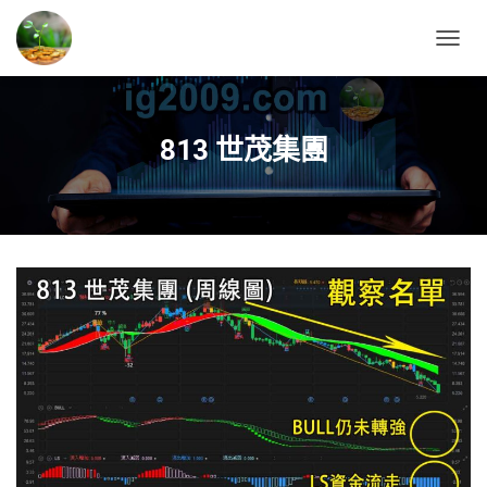
T
O
G
G
L
813 世茂集團
E
N
A
V
I
G
A
T
I
O
N