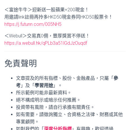
＜富途牛牛＞迎新送一股蘋果+200現金！
用邀請link註冊再拎多HKD50現金券同HKD50股票卡！
https://j.futunn.com/005NH5
＜Webull＞交易真0佣，豐厚獎賞不停送！
https://a.webull.hk/qPLb3a51lGdJzOuqdf
免責聲明
文章提及的所有指標、股份、金融產品，只屬「
參
考
」及「
學習用途
」。
所示範例可能非最新資料。
絕不構成明示或暗示任何推薦。
投資帶有風險，請自行承擔有關責任。
如有需要，請徵詢獨立、合資格之法律、財務或其他
專業顧問。
如對我們的「
深度分析指標
」有興趣，歡迎透過