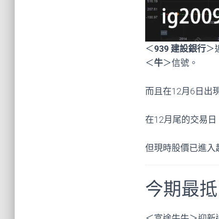
＜
939 建設銀行
＞
＜
牛
＞信號。
而且在12月6日出
在12月尾的交易
但現時股價已進入
今期最抵
＜富途牛牛＞迎新送