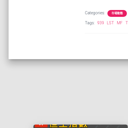
Categories:
市場動態
Tags:
939
LST
MF
T