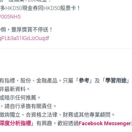
拎多HKD50現金券同HKD50股票卡！
om/005NH5
易真0佣，豐厚獎賞不停送！
k/qPLb3a51lGdJzOuqdf
有指標、股份、金融產品，只屬「
參考
」及「
學習用途
」
非最新資料。
或暗示任何推薦。
，請自行承擔有關責任。
徵詢獨立、合資格之法律、財務或其他專業顧問。
深度分析指標
」有興趣，歡迎透過
Facebook Messenger