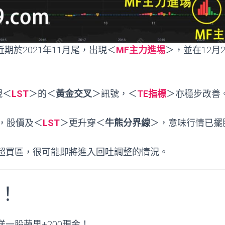
近期於2021年11月尾，出現＜
MF主力進埸
＞，並在12月
現＜
LST
＞的＜
黃金交叉
＞訊號，＜
TE指標
＞亦穩步改善
日，股價及＜
LST
＞更升穿＜
牛熊分界線
＞，意味行情已擺
超買區，很可能即將進入回吐調整的情況。
！
一股蘋果+200現金！