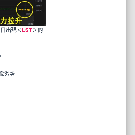
2日出現＜
LST
＞的
。
脫劣勢。