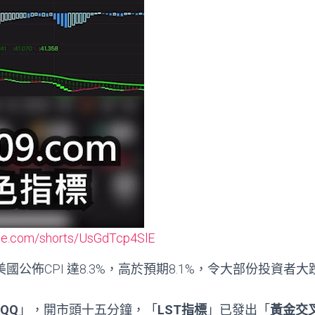
be.com/shorts/UsGdTcp4SlE
，美國公佈CPI 達8.3%，高於預期8.1%，令大部份投資者
QQQ
」，開市頭十五分鐘，「
LST指標
」已發出「
黃金交