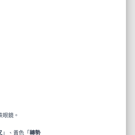
大跌眼鏡。
叉
」、黃色「
轉勢