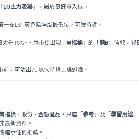
「
LO主力吸籌
」，屬於良好買入位。
第一支LST黃色陰陽燭最低位，可續持貨。
日大升16%+，尾市更出現「
W指標
」的「
熊B
」信號，翌
前，可沽出70-80%持貨止賺避險。
有指標、股份、金融產品，只屬「
參考
」及「
學習用途
」
非最新資料。
或暗示任何推薦。