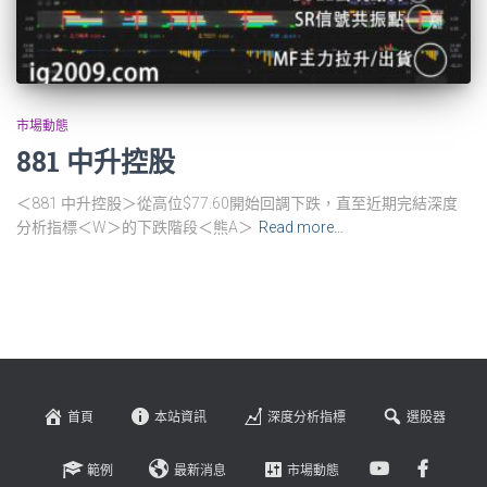
市場動態
881 中升控股
＜881 中升控股＞從高位$77.60開始回調下跌，直至近期完結深度
分析指標＜W＞的下跌階段＜熊A＞
Read more…
首頁
本站資訊
深度分析指標
選股器
範例
最新消息
市場動態