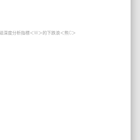
8日完結深度分析指標＜W＞的下跌浪＜熊C＞