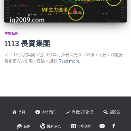
市場動態
1113 長實集團
＜1113 長實集團＞從2021年7月8日高見$55.64後，同日＜深度分
析指標W＞出現＜風險＞訊號
Read more…
首頁
本站資訊
深度分析指標
選股器
範例
最新消息
市場動態