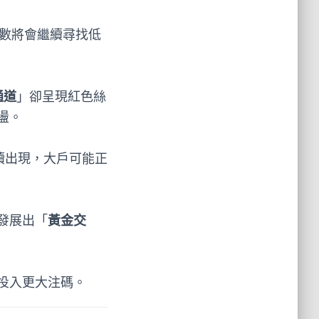
數將會繼續尋找低
通道
」卻呈現紅色絲
盪。
續出現，大戶可能正
發展出「
黃金交
宜投入更大注碼。