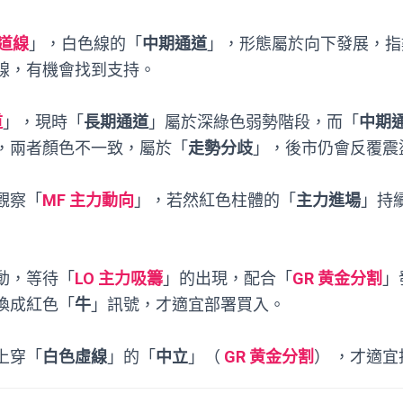
通道線
」，白色線的「
中期通道
」，形態屬於向下發展，指
線，有機會找到支持。
道
」，現時「
長期通道
」屬於深綠色弱勢階段，而「
中期
，兩者顏色不一致，屬於「
走勢分歧
」，後市仍會反覆震
觀察「
MF 主力動向
」，若然紅色柱體的「
主力進場
」持
動，等待「
LO 主力吸籌
」的出現，配合「
GR 黄金分割
」
換成紅色「
牛
」訊號，才適宜部署買入。
上穿「
白色虛線
」的「
中立
」（
GR 黄金分割
） ，才適