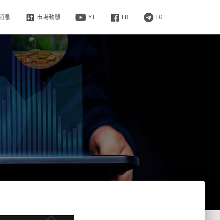
消息
市場動態
YT
FB
TG
？