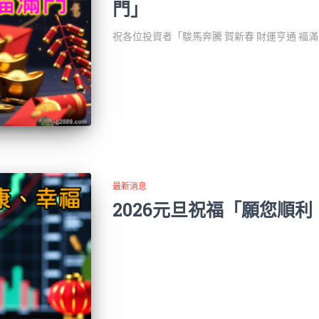
門」
祝各位投資者「駿馬奔騰 賀新春 財運亨通 福
最新消息
2026元旦祝福「願您順