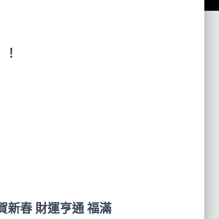
」！
賀新春 財運亨通 福滿