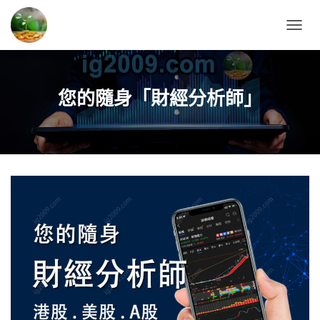
T
O
G
G
L
您的隨身「財經分析師」
E
N
A
V
I
G
A
T
I
O
N