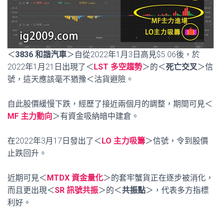
＜
3836 和諧汽車
＞自從2022年1月3日高見$5.06後，於
2022年1月21日出現了＜
LST 多空趨勢
＞的＜
死亡交叉
＞信
號，這天應該毫不猶豫＜沽貨避險。
自此股價緩慢下跌，經歷了接近兩個月的調整，期間可見＜
MF 主力動向
＞有資金吸納暗中建倉。
在2022年3月17日發出了＜
LO 主力吸籌
＞信號，令到股價
止跌回升。
近期可見＜
MTDX 資金量化
＞的套牢蟹貨正在逐步被消化，
而且更出現＜
SR 訊號共振
＞的＜
共振點
＞，代表多方指標
利好。