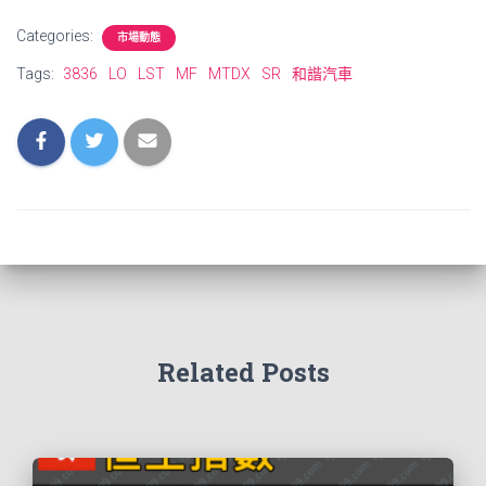
Categories:
市場動態
Tags:
3836
LO
LST
MF
MTDX
SR
和諧汽車
Related Posts