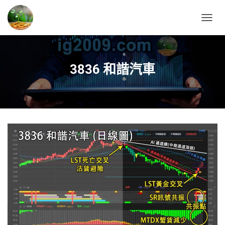
T
O
G
G
L
3836 和諧汽車
E
N
A
V
I
G
A
T
I
O
N