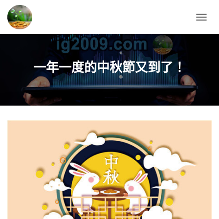
T
O
G
G
L
一年一度的中秋節又到了！
E
N
A
V
I
G
A
T
I
O
N