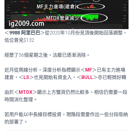
＜
9988 阿里巴巴
＞從2020年10月份見頂後開始回落調整，
低位曾見$132
經歷了56個星期之後，沽壓已逐漸消除。
近月從周線分析，深度分析指標顯示＜
MF
＞已有主力進場
建倉，＜
LS
＞也見開始有資金入，＜
BULL
＞亦已輕微好轉
由於＜
MTDX
＞顯示上方蟹貨仍然比較多，相信仍需要一段
時間消化整理。
若用戶能以中長線目標投資，現階段需要作出一些分段吸納
的部署了。