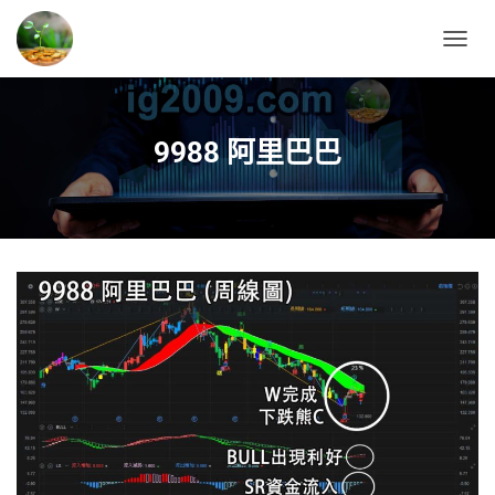
T
O
G
G
L
9988 阿里巴巴
E
N
A
V
I
G
A
T
I
O
N