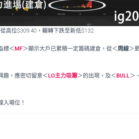
從高位$309.40，輾轉下跌至新低$132
指標＜
MF
＞顯示大戶已累積一定籌碼建倉，從＜
周線
＞
興趣，應密切留意＜
LO主力吸籌
＞的出現，及＜
BULL
＞
線入場位！