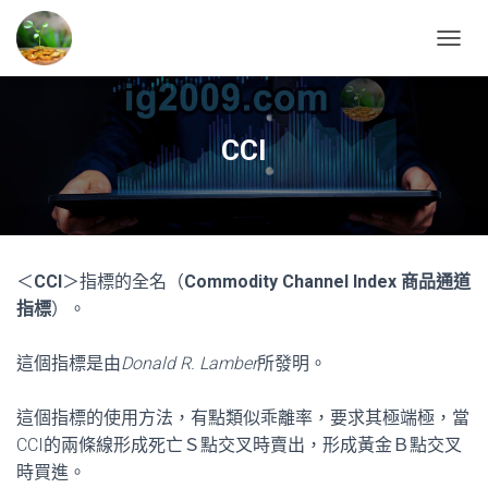
T
O
G
G
L
CCI
E
N
A
V
I
G
＜
CCI
＞指標的全名（
Commodity Channel Index 商品通道
A
T
指標
）。
I
O
這個指標是由
Donald R. Lamber
所發明。
N
這個指標的使用方法，有點類似乖離率，要求其極端極，當
CCI的兩條線形成死亡Ｓ點交叉時賣出，形成黃金Ｂ點交叉
時買進。