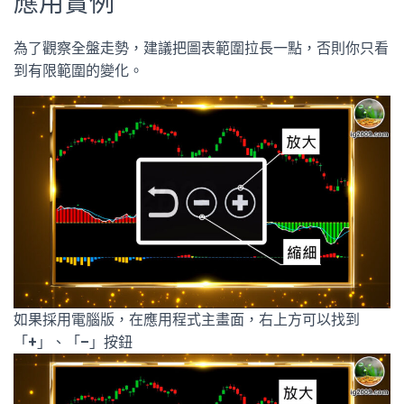
應用實例
為了觀察全盤走勢，建議把圖表範圍拉長一點，否則你只看
到有限範圍的變化。
如果採用電腦版，在應用程式主畫面，右上方可以找到
「
+
」、「
–
」按鈕