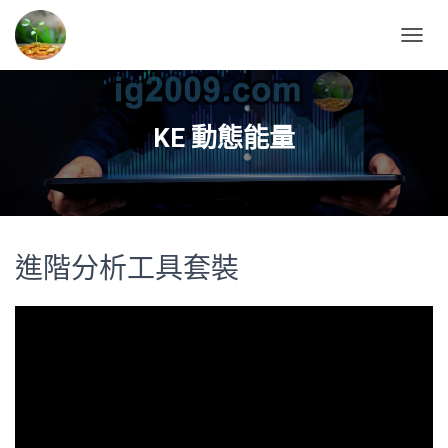
T
O
G
G
L
KE 動態能量
E
N
A
V
I
G
A
進階分析工具套裝
T
I
O
N