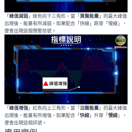
「
峰值減弱
」綠色向下三角形，當「
買盤能量
」的最大峰值
出現後，能量有所減弱，如果配合「快線」跌穿「慢線」，
便會出現這個預警信號。
「
峰值增強
」紅色向上三角形，當「
沽盤能量
」的最大峰值
出現後，能量有所增強，如果配合「
快線
」升穿「
慢線
」，
便會出現這個訊號。