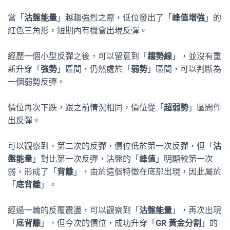
當「
沽盤能量
」越趨強烈之際，低位發出了「
峰值增強
」的
紅色三角形，短期內有機會出現反彈。
經歷一個小型反彈之後，可以留意到「
趨勢線
」，並沒有重
新升穿「
強勢
」區間，仍然處於「
弱勢
」區間，可以判斷為
一個弱勢反彈。
價位再次下跌，跟之前情況相同，價位從「
超弱勢
」區間作
出反彈。
可以觀察到，第二次的反彈，價位低於第一次反彈，但「
沽
盤能量
」對比第一次反彈，沽盤的「
峰值
」明顯較第一次
弱，形成了「
背離
」，由於這個特徵在底部出現，因此屬於
「
底背離
」。
經過一輪的反覆震盪，可以觀察到「
沽盤能量
」，再次出現
「
底背離
」，但今次的價位，成功升穿「
GR 黃金分割
」的