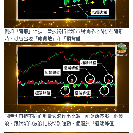
例如「
背離
」信號，當技術指標和市場價格之間存在背離
時，就會出現「
底背離
」和「
頂背離
」
同時也可把不同的能量波浪作出比較，能夠觀察那一個波
浪，跟附近的波浪比較特別強勁，便屬於「
極端峰值
」