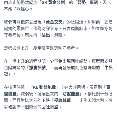
由於走勢仍然處於「
GR 黃金分割
」的「
弱勢
」區間，因此
不能掉以輕心。
我們可以把這支出現「
黃金交叉
」的陰陽燭，利用前一支陰
陽燭的最低位，作為防守參考，只要周期結束，如果跌穿防
守參考位，應先行「
沽出
」避險。
走勢如期上升，慶幸沒有跌穿防守參考。
在一個上升的過程期間，少不免出現回吐調整，經歷兩支藍
色陰陽燭的「
振倉訊號
」，而再發展成紅色陰陽燭的「
牛訊
號
」。
在這個時候，「
KE 動態能量
」正好大派用場，留意到「
買
盤能量
」減弱後，發展出來的「
沽盤能量
」，按比例十分薄
弱，而且對比之前的下跌「
極端峰值
」，比例天淵之別，可
以確認為一個微弱的回吐調整。