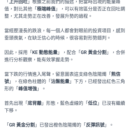
「
上升回吐
」根據之前我們的描述，把當時出現的能量峰
值，對比其他「
極端峰值
」，可以有效區分是否正在回吐調
整，尤其走勢正在改善，發展升勢的過程。
當經歷漫長的跌浪，每一個人都會對眼前的投資項目，感到
垂頭喪氣，在缺乏信心的時候，很容易對形勢錯判。
因此，採用「
KE 動態能量
」，配合「
GR 黃金分割
」，合併
進行分析觀察，能有效掌握走勢。
當下跌的行情進入尾聲，留意圖表這支綠色陰陽燭「
熊信
號
」，在綠色柱體的「
沽盤能量
」下方，已經發出紅色三角
形的「
峰值增強
」。
首先出現「
底背離
」形態，藍色虛線的「
低位
」已沒有繼續
下移。
「
GR 黃金分割
」已發出橙色陰陽燭的「
反彈訊號
」。