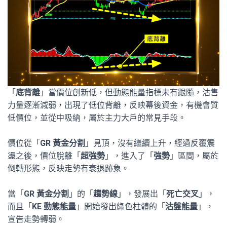
「
底背離
」當價位創新低，但動態能量指標未有跟隨，沽售
力量逐漸減弱，出現了低位背離，反映幕後資金，有機會質
低價位，並從中吸納，屬於主力大戶的常見手段。
價位從「
GR 黃金分割
」見頂，沒有繼續上升，經過反覆震
盪之後，價位脫離「
超強勢
」，進入了「
強勢
」區間，屬於
倒轉形態，反映走勢有衰退跡象。
當「
GR 黃金分割
」的「
趨勢線
」，發展出「
死亡交叉
」，
而且「
KE 動態能量
」開始發出綠色柱體的「
沽盤能量
」，
宣告走勢轉弱。