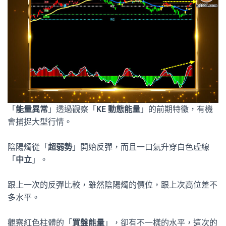
「
能量異常
」透過觀察「
KE 動態能量
」的前期特徵，有機
會捕捉大型行情。
陰陽燭從「
超弱勢
」開始反彈，而且一口氣升穿白色虛線
「
中立
」。
跟上一次的反彈比較，雖然陰陽燭的價位，跟上次高位差不
多水平。
觀察紅色柱體的「
買盤能量
」，卻有不一樣的水平，這次的