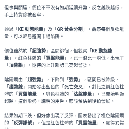
但事與願違，價位不單沒有如期延續升勢，反之越跌越低，
手上持貨慘被套牢。
透過「
KE 動態能量
」及「
GR 黃金分割
」，觀察每個反彈能
量，可以輕易避開市場陷阱。
價位雖然於「
超強勢
」區間徘徊，但觀察「
KE 動態能
量
」，紅色柱體的「
買盤能量
」，已一浪比一浪低，出現了
「
頂背離
」，期待的上升趨勢已亮起警號。
陰陽燭由「
超強勢
」，下降到「
強勢
」，區間已被降級，
「
趨勢線
」開始發出藍色的「
死亡交叉
」，對比之前紅色柱
體的「
買盤能量
」，綠色柱體的「
沽盤能量
」，已開始明顯
超越，這個形勢，聰明的用戶，應該預估到後續發展。
結果如期下跌，但好像出現了反彈，圖表發出了橙色陰陽燭
的「
反彈訊號
」，但是紅色柱體的「
買盤能量
」，顯得異常