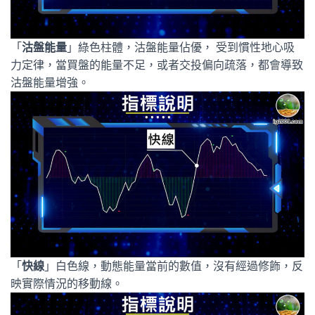
「
沽盤能量
」綠色柱體，沽盤能量佔優， 受到慣性地心吸
力定律，當買盤的能量不足，或者交投偏向疏落，都會導致
沽盤能量增強。
「
快線
」白色線，動態能量當前的數值，沒有經過修飾，反
映實際情況的移動線。