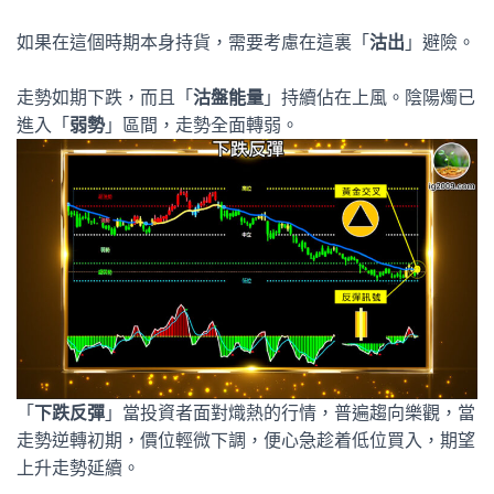
如果在這個時期本身持貨，需要考慮在這裏「
沽出
」避險。
走勢如期下跌，而且「
沽盤能量
」持續佔在上風。陰陽燭已
進入「
弱勢
」區間，走勢全面轉弱。
「
下跌反彈
」當投資者面對熾熱的行情，普遍趨向樂觀，當
走勢逆轉初期，價位輕微下調，便心急趁着低位買入，期望
上升走勢延續。