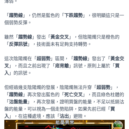
薄弱。
「
趨勢線
」，仍然是藍色的「
下跌趨勢
」，很明顯這只是一
個弱勢反彈。
雖然「
趨勢線
」發出「
黃金交叉
」，但陰陽燭只是橙色的
「
反彈訊號
」，技術面未有足夠支持轉勢。
這次陰陽燭在「
超弱勢
」區間，「
趨勢線
」發出了「
黃金交
叉
」，而且之前出現了「
底背離
」訊號，原則上屬於「
買
入
」的訊號。
但經過幾支陰陽燭的發展，陰陽燭無法升穿「
超弱勢
」，
「
趨勢線
」再次發出藍色的「
死亡交叉
」，而且綠色柱體的
「
沽盤能量
」，再次發展，證明買盤的能量，不足以抵銷沽
盤的能量，可以視為一個走勢陷阱，如果先前已經「
買
入
」，在這種處境，應該「
沽出
」避險。