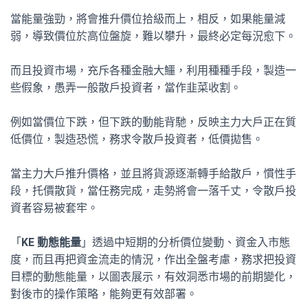
當能量強勁，將會推升價位拾級而上，相反，如果能量減
弱，導致價位於高位盤旋，難以攀升，最終必定每況愈下。
而且投資市場，充斥各種金融大鱷，利用種種手段，製造一
些假象，愚弄一般散戶投資者，當作韭菜收割。
例如當價位下跌，但下跌的動能背馳，反映主力大戶正在質
低價位，製造恐慌，務求令散戶投資者，低價拋售。
當主力大戶推升價格，並且將貨源逐漸轉手給散戶，慣性手
段，托價散貨，當任務完成，走勢將會一落千丈，令散戶投
資者容易被套牢。
「
KE 動態能量
」透過中短期的分析價位變動、資金入市態
度，而且再把資金流走的情況，作出全盤考慮，務求把投資
目標的動態能量，以圖表展示，有效洞悉市場的前期變化，
對後市的操作策略，能夠更有效部署。