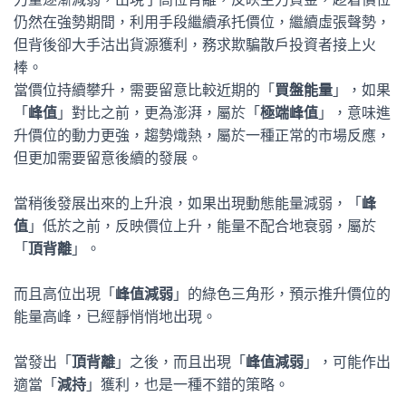
仍然在強勢期間，利用手段繼續承托價位，繼續虛張聲勢，
但背後卻大手沽出貨源獲利，務求欺騙散戶投資者接上火
棒。
當價位持續攀升，需要留意比較近期的「
買盤能量
」，如果
「
峰值
」對比之前，更為澎湃，屬於「
極端峰值
」，意味進
升價位的動力更強，趨勢熾熱，屬於一種正常的市場反應，
但更加需要留意後續的發展。
當稍後發展出來的上升浪，如果出現動態能量減弱，「
峰
值
」低於之前，反映價位上升，能量不配合地衰弱，屬於
「
頂背離
」。
而且高位出現「
峰值減弱
」的綠色三角形，預示推升價位的
能量高峰，已經靜悄悄地出現。
當發出「
頂背離
」之後，而且出現「
峰值減弱
」，可能作出
適當「
減持
」獲利，也是一種不錯的策略。