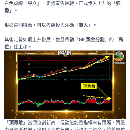
白色虛線「
中立
」，走勢宣告逆轉，正式步入上升的「
強
勢
」。
根據這個特徵，可以考慮投入注碼「
買入
」。
其後走勢如期上升發展，並且帶動「
GR 黃金分割
」的「
高
位
」往上移。
「
頂背離
」當價位創新高，但動態能量指標未有跟隨，買盤
力量逐漸減弱，出現了高位背離，反映主力資金，趁着價位