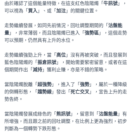
由於確認了這個能量特徵，在這支紅色陰陽燭「
牛訊號
」，
可以視為「
買入
」、或「
加注
」的關鍵位置。
走勢繼續發展，如同先前情況，回吐調整期間的「
沽盤能
量
」，非常薄弱，而且陰陽燭已進入「
強勢區
」，這個走勢
可以預期，仍然具有上升的水位。
走勢繼續強勁上升，當「
高位
」沒有再被突破，而且發展到
藍色陰陽燭的「
振倉訊號
」，開始需要緊密留意，或者在這
個期間作出「
減持
」獲利止賺，亦是不錯的策略。
當陰陽燭脫離「
超強勢
」，進入了「
強勢
」，屬於一種降級
的倒轉形態，「
趨勢線
」發出「
死亡交叉
」，宣告上升的走
勢告終。
當陰陽燭發展成綠色的「
熊訊號
」，留意到「
沽盤能量
」有
所增強，而且跟之前的回吐調整，在比例上更為強烈，初步
判斷為一個轉勢下跌形態。