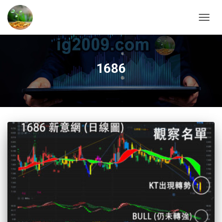
TOGG
NAVIG
1686