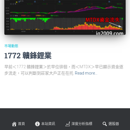
市場動態
1772 贛鋒鋰業
早前＜1772 贛鋒鋰業＞於早位徘徊，而＜MTDX＞早已顯示資金逐
步流走，可以判斷到莊家大戶正在在托
Read more…
首頁
本站資訊
深度分析指標
選股器