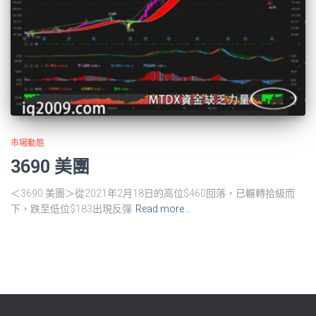
市場動態
3690 美團
＜3690 美團＞從2021年2月18日的高位$460回落，已輾轉拾級而
下，跌至低位$183出現反彈
Read more…